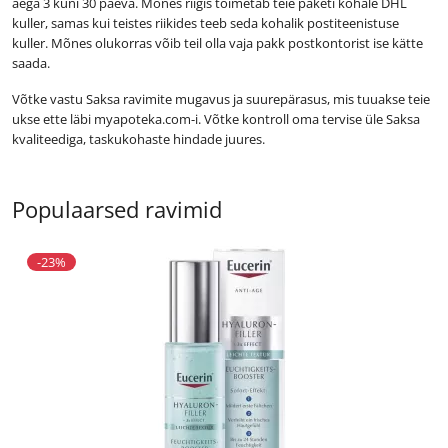
aega 3 kuni 30 päeva. Mõnes riigis toimetab teie paketi kohale DHL
kuller, samas kui teistes riikides teeb seda kohalik postiteenistuse
kuller. Mõnes olukorras võib teil olla vaja pakk postkontorist ise kätte
saada.
Võtke vastu Saksa ravimite mugavus ja suurepärasus, mis tuuakse teie
ukse ette läbi myapoteka.com-i. Võtke kontroll oma tervise üle Saksa
kvaliteediga, taskukohaste hindade juures.
Populaarsed ravimid
-23%