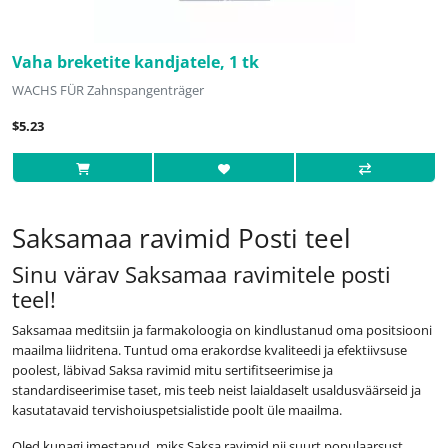
Vaha breketite kandjatele, 1 tk
WACHS FÜR Zahnspangenträger
$5.23
Saksamaa ravimid Posti teel
Sinu värav Saksamaa ravimitele posti
teel!
Saksamaa meditsiin ja farmakoloogia on kindlustanud oma positsiooni
maailma liidritena. Tuntud oma erakordse kvaliteedi ja efektiivsuse
poolest, läbivad Saksa ravimid mitu sertifitseerimise ja
standardiseerimise taset, mis teeb neist laialdaselt usaldusväärseid ja
kasutatavaid tervishoiuspetsialistide poolt üle maailma.
Oled kunagi imestanud, miks Saksa ravimid nii suurt populaarsust