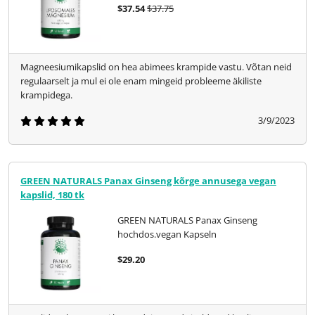
$37.54
$37.75
Magneesiumikapslid on hea abimees krampide vastu. Võtan neid
regulaarselt ja mul ei ole enam mingeid probleeme äkiliste
krampidega.
3/9/2023
GREEN NATURALS Panax Ginseng kõrge annusega vegan
kapslid, 180 tk
GREEN NATURALS Panax Ginseng
hochdos.vegan Kapseln
$29.20