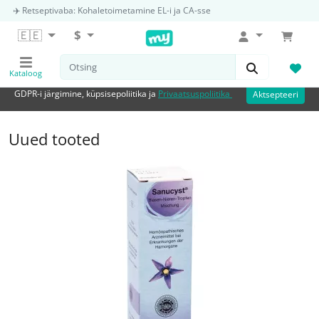
✈️ Retseptivaba: Kohaletoimetamine EL-i ja CA-sse
🇪🇪󠁿
$
Kataloog
GDPR-i järgimine, küpsisepoliitika ja
Privaatsuspoliitika
Aktsepteeri
Kõik kategooriad
Kaubamärgid
Uued tooted
Tootjad