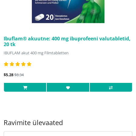
Ibuflam® akuutne: 400 mg ibuprofeeni valutabletid,
20 tk
IBUFLAM akut 400 mg Filmtabletten
$5.28
$8.34
Ravimite ülevaated