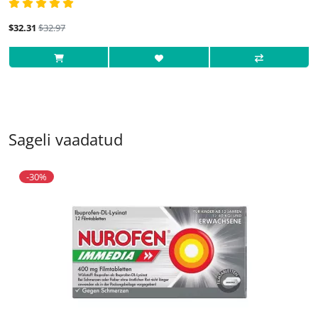
$32.31
$32.97
Sageli vaadatud
-30%