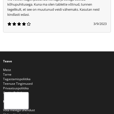
kõhupuhitusega. Kuna ma olen tablette võtnud, tunnen
tegelikult, et see on muutunud veidi vähemaks. Kasutan neid
kindlasti edasi.
3/9/2023
Teave
Meist
Tarne
Tagastamispoliitika
Teenuse Tingimused
Privaatsuspoliitika
Cookie Poliitika
Kasutajatugi
Võta meiega ühendust