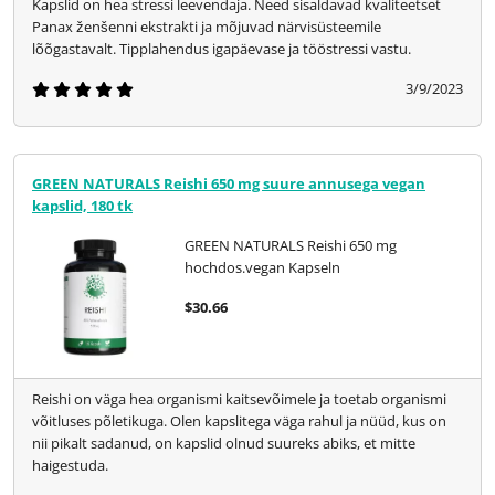
Kapslid on hea stressi leevendaja. Need sisaldavad kvaliteetset
Panax ženšenni ekstrakti ja mõjuvad närvisüsteemile
lõõgastavalt. Tipplahendus igapäevase ja tööstressi vastu.
3/9/2023
GREEN NATURALS Reishi 650 mg suure annusega vegan
kapslid, 180 tk
GREEN NATURALS Reishi 650 mg
hochdos.vegan Kapseln
$30.66
Reishi on väga hea organismi kaitsevõimele ja toetab organismi
võitluses põletikuga. Olen kapslitega väga rahul ja nüüd, kus on
nii pikalt sadanud, on kapslid olnud suureks abiks, et mitte
haigestuda.