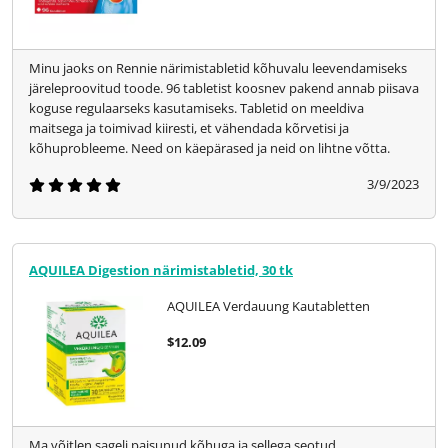
Minu jaoks on Rennie närimistabletid kõhuvalu leevendamiseks
järeleproovitud toode. 96 tabletist koosnev pakend annab piisava
koguse regulaarseks kasutamiseks. Tabletid on meeldiva
maitsega ja toimivad kiiresti, et vähendada kõrvetisi ja
kõhuprobleeme. Need on käepärased ja neid on lihtne võtta.
3/9/2023
AQUILEA Digestion närimistabletid, 30 tk
AQUILEA Verdauung Kautabletten
$12.09
Ma võitlen sageli paisunud kõhuga ja sellega seotud