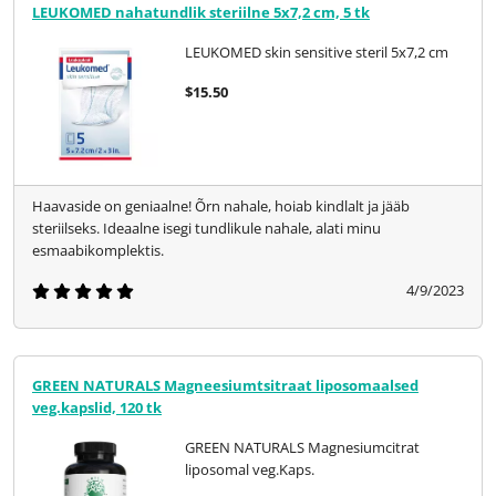
LEUKOMED nahatundlik steriilne 5x7,2 cm, 5 tk
LEUKOMED skin sensitive steril 5x7,2 cm
$15.50
Haavaside on geniaalne! Õrn nahale, hoiab kindlalt ja jääb
steriilseks. Ideaalne isegi tundlikule nahale, alati minu
esmaabikomplektis.
4/9/2023
GREEN NATURALS Magneesiumtsitraat liposomaalsed
veg.kapslid, 120 tk
GREEN NATURALS Magnesiumcitrat
liposomal veg.Kaps.