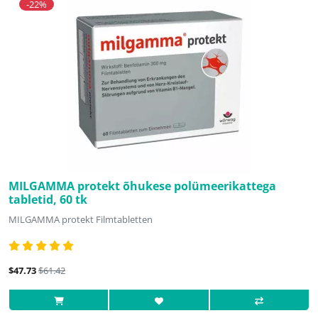
-22%
MILGAMMA protekt õhukese polümeerikattega
tabletid, 60 tk
MILGAMMA protekt Filmtabletten
$47.73
$61.42