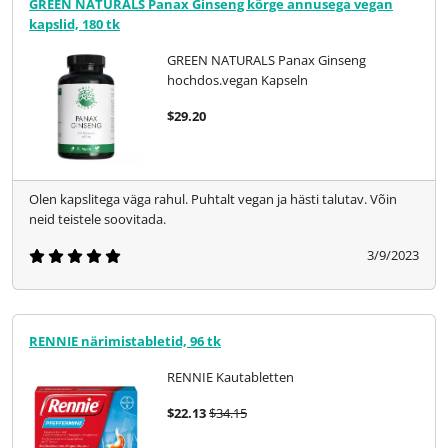
GREEN NATURALS Panax Ginseng kõrge annusega vegan
kapslid, 180 tk
GREEN NATURALS Panax Ginseng
hochdos.vegan Kapseln
$29.20
Olen kapslitega väga rahul. Puhtalt vegan ja hästi talutav. Võin
neid teistele soovitada.
3/9/2023
RENNIE närimistabletid, 96 tk
RENNIE Kautabletten
$22.13
$34.15