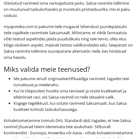
tõestatud ravimeid oma ravivajaduste jaoks. Saksa ravimite tellimine
on muutunud taskukohaseks ja muretuks protseduuriks, mis ei paku
raskusi.
myapoteka.com-is pakume teile mugavat lahendust juurdepääsuks
teile vajalikele ravimitele Saksamaalt. Mõistame, et riiklik farmaatsia
võib teatud aspektides jääda puudulikuks ning teie tervis, olles elus
kõige olulisem aspekt, määrab teistes valdkondades edu. Seepärast on
Saksa ravimite tellimine suurepärane alternatiiv neile, kes hindavad
oma heaolu.
Miks valida meie teenused?
Me pakume ainult originaalsertifikaadiga ravimeid, tagades teie
turvalisuse ja meelerahu.
Kui te tõepoolest hoolite oma tervisest ja otsite kvaliteetset ja
efektiivset ravi, siis Saksa ravimid on teile ideaalne valik.
Kogege tegelikkust, kui ostate ravimeid Saksamaalt, kus Saksa
kvaliteet kohtub taskukohasusega.
Kohaletoimetamine toimub DHL Standardi abil, tagades, et teie Saksa
ravimid jõuavad teieni olenemata teie asukohast. Sõltuvalt
kontinendist - Euroopa, Ameerika või Aasia - võtab kohaletoimetamine