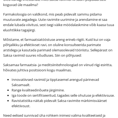
koguvad üle maailma?
Farmakoloogia on valdkond, mis peab pidevalt sammu pidama
muutuvate aegadega. Uute ravimite uurimine ja arendamine ei saa
endale lubada viivitusi, sest isegi väike möödalaskmine võib kaasa tuua
eluohtlikke tagajärgi.
Mõistame, et farmaatsiatööstuse areng erineb riigiti. Kuid kui on vaja
põhjalikku ja efektiivset ravi, on oluline konsulteerida parimate
arstidega ja kasutada parimaid olemasolevaid tööriistu. Sellepärast on
Saksa ravimid suures nõudluses. Siin on põhjused:
Saksamaa farmaatsia- ja meditsiinitehnoloogiad on viinud riigi esiritta,
hõivates juhtiva positsiooni kogu maailmas.
Innovatiivsed ravimid ja tipptasemel arengud pärinevad
Saksamaalt.
Range kvaliteedinõuete järgimine.
Iga toode on sertifitseeritud, tagades selle ohutuse ja efektiivsuse.
Ravistatistika näitab pidevalt Saksa ravimite märkimisväärset
efektiivsust.
Need eelised sunnivad üha rohkem inimesi valima kvaliteetseid ja